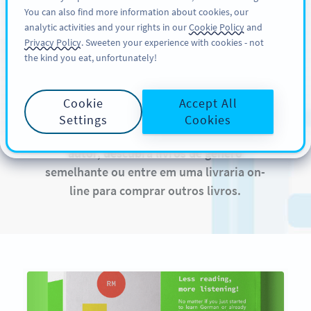
You can also find more information about cookies, our
CADASTRE-SE
PRO
analytic activities and your rights in our
Cookie Policy
and
Privacy Policy
. Sweeten your experience with cookies - not
the kind you eat, unfortunately!
QR Codes em livros
Cookie
Accept All
Um código QR atraente permite que o leitor
Settings
Cookies
entre instantaneamente no universo do
autor, descubra livros de gênero
semelhante ou entre em uma livraria on-
line para comprar outros livros.