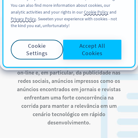
You can also find more information about cookies, our
CADASTRE-SE
PRO
analytic activities and your rights in our
Cookie Policy
and
Privacy Policy
. Sweeten your experience with cookies - not
the kind you eat, unfortunately!
QR Codes em Revistas
e Jornais
Cookie
Accept All
Settings
Cookies
Na sequência do surgimento da publicidade
on-line e, em particular, da publicidade nas
redes sociais, anúncios impressos como os
anúncios encontrados em jornais e revistas
enfrentam uma forte concorrência na
corrida para manter a relevância em um
cenário tecnológico em rápido
desenvolvimento.