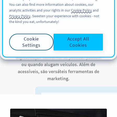
You can also find more information about cookies, our
CADASTRE-SE
PRO
analytic activities and your rights in our
Cookie Policy
and
Privacy Policy
. Sweeten your experience with cookies - not
the kind you eat, unfortunately!
QR Codes em Veículos
Cookie
Accept All
QR Codes em caminhões ou veículos de
Settings
Cookies
empresas estão sempre visíveis para
digitalização conforme as pessoas passam
ou quando alugam veículos. Além de
acessíveis, são versáteis ferramentas de
marketing.