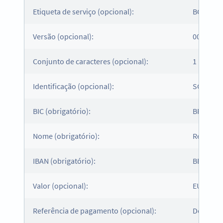
Etiqueta de serviço (opcional):
BCD
Versão (opcional):
001
Conjunto de caracteres (opcional):
1
Identificação (opcional):
SCT
BIC (obrigatório):
BPOTBE
Nome (obrigatório):
Red Cros
IBAN (obrigatório):
BE72000
Valor (opcional):
EUR1
Referência de pagamento (opcional):
Donatio