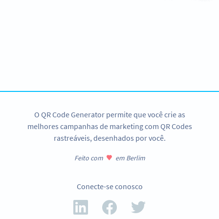
Quer simplificar pagamentos eletrônicos?
Crie seu QR Code EPC agora mesmo!
CADASTRE-SE JÁ
O QR Code Generator permite que você crie as
melhores campanhas de marketing com QR Codes
rastreáveis, desenhados por você.
Feito com
em Berlim
Conecte-se conosco