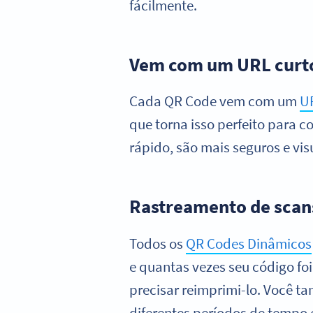
fácilmente.
Vem com um URL curto
Cada QR Code vem com um
U
que torna isso perfeito para c
rápido, são mais seguros e vi
Rastreamento de scans
Todos os
QR Codes Dinâmicos
e quantas vezes seu código f
precisar reimprimi-lo. Você t
diferentes períodos de tempo