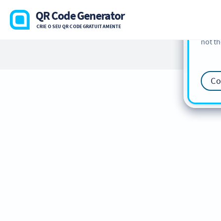
cookie
QR Code Generator
find m
CRIE O SEU QR CODE GRATUITAMENTE
our
Co
not th
Co