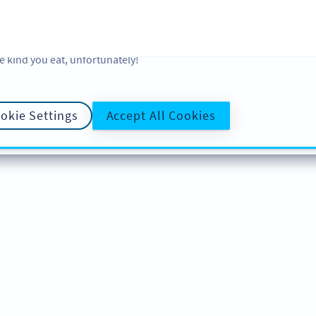
 and analytic preferences and learn more, click on Settings. You ca
ore information about cookies, our analytic activities and your righ
okie Policy
and
Privacy Policy
. Sweeten your experience with cooki
e kind you eat, unfortunately!
okie Settings
Accept All Cookies