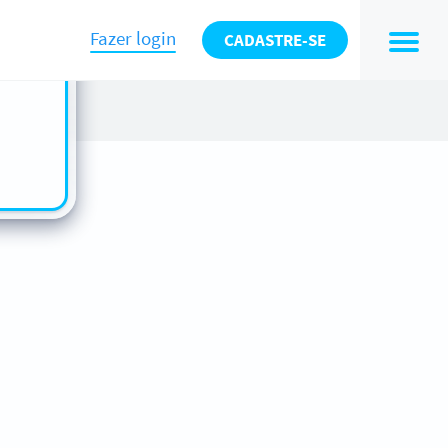
n also
ts in
Fazer login
CADASTRE-SE
es -