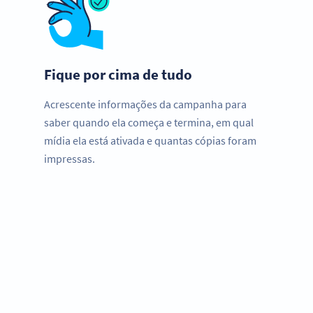
Fique por cima de tudo
Acrescente informações da campanha para
saber quando ela começa e termina, em qual
mídia ela está ativada e quantas cópias foram
impressas.
Melhore o seu negócio.
Use QR Code na sua academia para interagir com seus
clientes.
CADASTRE-SE JÁ