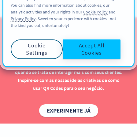
You can also find more information about cookies, our
CADASTRE-SE
PRO
analytic activities and your rights in our
Cookie Policy
and
Privacy Policy
. Sweeten your experience with cookies - not
the kind you eat, unfortunately!
QR Codes para Academias
e Studios de Bem-Estar
Cookie
Accept All
Settings
Cookies
Colocar QR Codes na sua academia ou studio de
bem-estar traz muitos benefícios, especialmente
quando se trata de interagir mais com seus clientes.
Inspire-se com as nossas ideias criativas de como
usar QR Codes para o seu negócio.
EXPERIMENTE JÁ