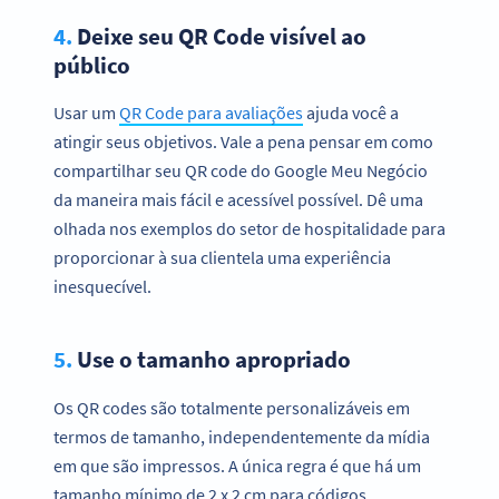
4.
Deixe seu QR Code visível ao
público
Usar um
QR Code para avaliações
ajuda você a
atingir seus objetivos. Vale a pena pensar em como
compartilhar seu QR code do Google Meu Negócio
da maneira mais fácil e acessível possível. Dê uma
olhada nos exemplos do setor de hospitalidade para
proporcionar à sua clientela uma experiência
inesquecível.
Quer obter mais avaliações com o Perfil da
5.
Use o tamanho apropriado
Empresa do Google?
Crie agora QR Codes Perfil da Empresa do Google
Os QR codes são totalmente personalizáveis em
personalizados!
termos de tamanho, independentemente da mídia
CADASTRE-SE JÁ
em que são impressos. A única regra é que há um
tamanho mínimo de 2 x 2 cm para códigos