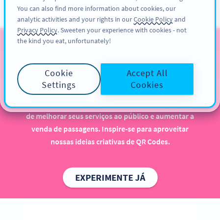
You can also find more information about cookies, our
CADASTRE-SE
PRO
analytic activities and your rights in our
Cookie Policy
and
Privacy Policy
. Sweeten your experience with cookies - not
the kind you eat, unfortunately!
QR Code para Transporte
Público
Cookie
Accept All
Settings
Cookies
Usar QR Codes para o transporte público traz
muitos benefícios, principalmente quando se trata
de melhorar seus serviços ao público e aumentar a
venda de passagens. Inspire-se para aproveitar
nossas ideias criativas de QR Codes.
EXPERIMENTE JÁ